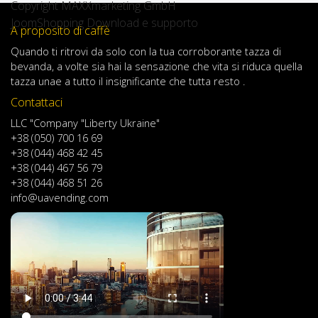
Copyright MAXXmarketing GmbH
JoomShopping Download e supporto
A proposito di caffè
Quando
ti ritrovi
da solo
con
la tua
corroborante
tazza di
bevanda
,
a volte
sia
hai
la sensazione
che
vita
si riduca
quella
tazza
una
e
a
tutto il
insignificante
che tutta resto .
Contattaci
LLC "Company "Liberty Ukraine"
+38 (050) 700 16 69
+38 (044) 468 42 45
+38 (044) 467 56 79
+38 (044) 468 51 26
info@uavending.com