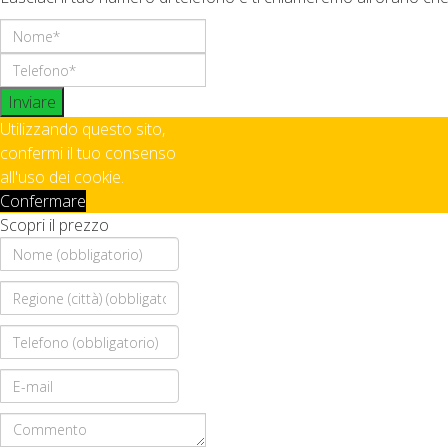
Inviare
Utilizzando questo sito,
confermi il tuo consenso
all'uso dei cookie.
Confermare
Scopri il prezzo