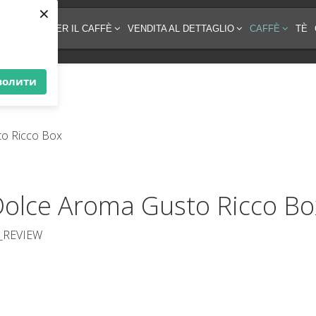
×
EZZATURA PER IL CAFFÈ
VENDITA AL DETTAGLIO
CAFFÈ
TÈ
волити
 Dolce Aroma Gusto Ricco Bo
_REVIEW