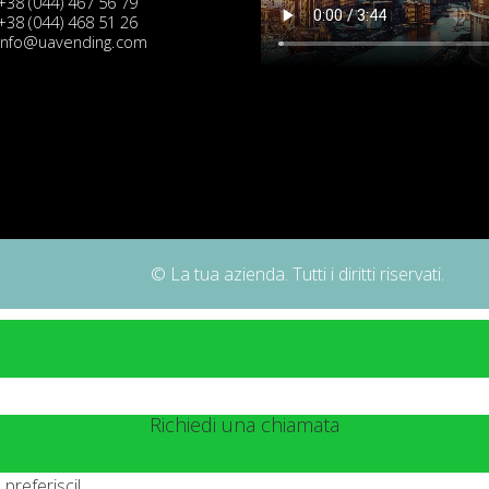
+38 (044) 467 56 79
+38 (044) 468 51 26
info@uavending.com
© La tua azienda. Tutti i diritti riservati.
Richiedi una chiamata
preferisci!