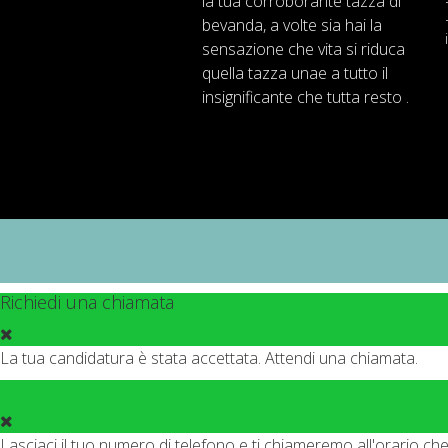
la tua
corroborante
tazza di
bevanda
,
a volte
sia
hai
la
sensazione
che
vita
si riduca
quella
tazza
una
e
a
tutto il
insignificante
che tutta resto .
Richiedi una chiamata
La tua candidatura è stata accettata. Attendi una chiamata.
Lasciaci il tuo numero di telefono e ti chiameremo all'orario che 