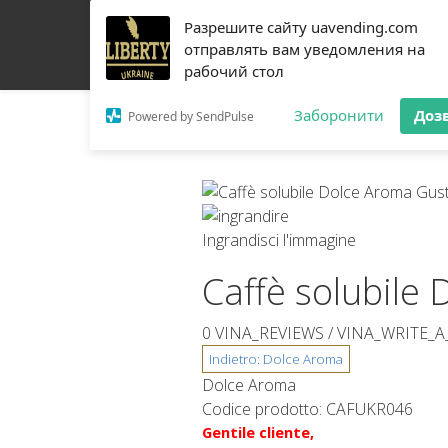
Разрешите сайту uavending.com
CASA
JETINNO
FILTRAZIONE
RRO
ATTR
отправлять вам уведомления на
рабочий стол
PEZZI DI RICAMBIO
CHI SIAMO
CONTATTI
Заборонити
Доз
Powered by SendPulse
Ingrandisci l'immagine
Caffè solubile
0 VINA_REVIEWS /
VINA_WRITE_A
Dolce Aroma
Codice prodotto:
CAFUKR046
Gentile cliente,