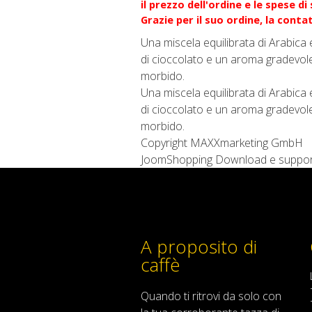
il prezzo dell'ordine e le spese d
Grazie per il suo ordine, la cont
Una miscela equilibrata di Arabica 
di cioccolato e un aroma gradevole
morbido.
Una miscela equilibrata di Arabica 
di cioccolato e un aroma gradevole
morbido.
Copyright MAXXmarketing GmbH
JoomShopping Download e suppo
A proposito di
caffè
Quando
ti ritrovi
da solo
con