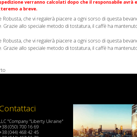
i spedizione verranno calcolati dopo che il responsabile avrà 
atteremo a breve.
e Robusta, che vi regalerà piacere a ogni sorso di questa bevand
. Grazie allo speciale metodo di tostatura, il caffè ha mantenut
e Robusta, che vi regalerà piacere a ogni sorso di questa bevand
. Grazie allo speciale metodo di tostatura, il caffè ha mantenut
rto
Contattaci
LLC "Company "Liberty Ukraine"
+38 (050) 700 16 69
+38 (044) 468 42 45