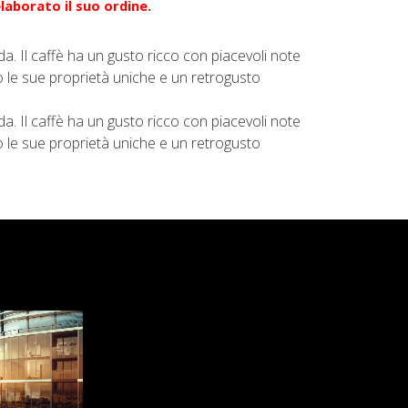
elaborato il suo ordine.
a. Il caffè ha un gusto ricco con piacevoli note
o le sue proprietà uniche e un retrogusto
a. Il caffè ha un gusto ricco con piacevoli note
o le sue proprietà uniche e un retrogusto