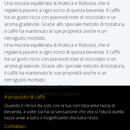
Una miscela equilibrata di Arabica e Robusta, che vi
regalerà piacere a ogni sorso di questa bevanda. Il caffè
ha un gusto ricco con piacevoli note di cioccolato e un
aroma gradevole. Grazie allo speciale metodo di tostatura,
il caffè ha mantenuto le sue proprietà uniche e un
retrogusto morbido.
Una miscela equilibrata di Arabica e Robusta, che vi
regalerà piacere a ogni sorso di questa bevanda. Il caffè
ha un gusto ricco con piacevoli note di cioccolato e un
aroma gradevole. Grazie allo speciale metodo di tostatura,
il caffè ha mantenuto le sue proprietà uniche e un
retrogusto morbido.
Copyright MAXXmarketing GmbH
JoomShopping Download e supporto
A proposito di caffè
Quando
ti ritrovi
da solo
con
la tua
corroborante
tazza di
bevanda
,
a volte
sia
hai
la sensazione
che
vita
si riduca
quella
tazza
una
e
a
tutto il
insignificante
che tutta resto .
Contattaci