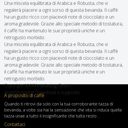
Una miscela equilibrata di Arabica e Robusta, che vi
regalerà piacere a ogni sorso di questa bevanda. Il caffè
ha un gusto ricco con piacevoli note di cioccolato e un
aroma gradevole. Grazie allo speciale metodo di tostatura,
il caffè ha mantenuto le sue proprietà uniche e un
retrogusto morbido.
Una miscela equilibrata di Arabica e Robusta, che vi
regalerà piacere a ogni sorso di questa bevanda. Il caffè
ha un gusto ricco con piacevoli note di cioccolato e un
aroma gradevole. Grazie allo speciale metodo di tostatura,
il caffè ha mantenuto le sue proprietà uniche e un
retrogusto morbido.
Copyright MAXXmarketing GmbH
JoomShopping Download e supporto
A proposito di caffè
Quando
ti ritrovi
da solo
con
la tua
corroborante
tazza di
bevanda
,
a volte
sia
hai
la sensazione
che
vita
si riduca
quella
tazza
una
e
a
tutto il
insignificante
che tutta resto .
Contattaci