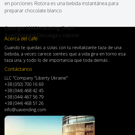
en porciones Ristora es una bebida instantánea para
preparar chocolate blanco.
Copyright MAXXmarketing GmbH
JoomShopping Descarga y soporte
Acerca del café
Cuando
te quedas
a solas
con
tu
revitalizante
taza de
una
bebida
,
a veces
carece
sientes
que
a
vida
gira en torno
esa
taza
una
,
y
todo lo
de importancia
que toda demás .
Contáctanos
LLC "Company "Liberty Ukraine"
+38 (050) 700 16 69
+38 (044) 468 42 45
+38 (044) 467 56 79
+38 (044) 468 51 26
info@uavending.com