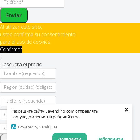
Enviar
Al utilizar este sitio,
usted confirma su consentimiento
para el uso de cookies.
Confirmar
×
Descubra el precio
×
Разрешите сайту uavending.com отправлять
вам уведомления на рабочий стол
Powered by SendPulse
Дозволити
Заборонити