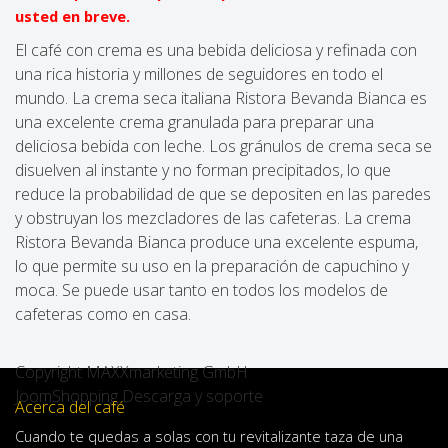
usted en breve.
El café con crema es una bebida deliciosa y refinada con
una rica historia y millones de seguidores en todo el
mundo. La crema seca italiana Ristora Bevanda Bianca es
una excelente crema granulada para preparar una
deliciosa bebida con leche. Los gránulos de crema seca se
disuelven al instante y no forman precipitados, lo que
reduce la probabilidad de que se depositen en las paredes
y obstruyan los mezcladores de las cafeteras. La crema
Ristora Bevanda Bianca produce una excelente espuma,
lo que permite su uso en la preparación de capuchino y
moca. Se puede usar tanto en todos los modelos de
cafeteras como en casa.
Copyright MAXXmarketing GmbH
JoomShopping Descarga y soporte
Acerca del café
Cuando
te quedas
a solas
con
tu
revitalizante
taza de
una