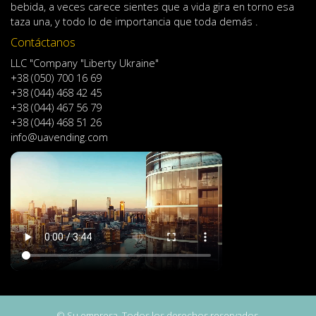
bebida
,
a veces
carece
sientes
que
a
vida
gira en torno
esa
taza
una
,
y
todo lo
de importancia
que toda demás .
Contáctanos
LLC "Company "Liberty Ukraine"
+38 (050) 700 16 69
+38 (044) 468 42 45
+38 (044) 467 56 79
+38 (044) 468 51 26
info@uavending.com
© Su empresa. Todos los derechos reservados.