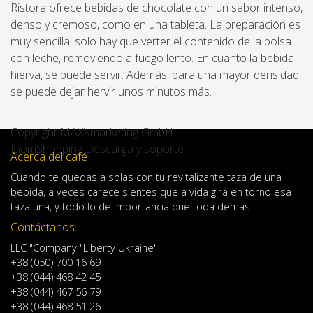
Ristora ofrece bebidas de chocolate con un sabor intenso,
denso y cremoso, como en una tableta. La preparación es
muy sencilla: solo hay que verter el contenido de la bolsa
con leche, removiendo a fuego lento. En cuanto la bebida
hierva, se puede servir. Además, para una mayor densidad,
se puede dejar hervir unos minutos más.
Copyright MAXXmarketing GmbH
JoomShopping Descarga y soporte
Acerca del café
Cuando
te quedas
a solas
con
tu
revitalizante
taza de
una
bebida
,
a veces
carece
sientes
que
a
vida
gira en torno
esa
taza
una
,
y
todo lo
de importancia
que toda demás .
Contáctanos
LLC "Company "Liberty Ukraine"
+38 (050) 700 16 69
+38 (044) 468 42 45
+38 (044) 467 56 79
+38 (044) 468 51 26