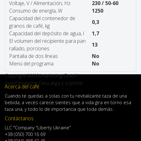
Voltaje, V / Alimentación, Hz
230 / 50-60
Consumo de energía, W
1250
Capacidad del contenedor de
0,3
granos de café, kg
Capacidad del depósito de agua, l
1,7
El volumen del recipiente para pan
13
rallado, porciones
Pantalla de dos líneas
No
Menú del programa
No
Copyright MAXXmarketing GmbH
JoomShopping Descarga y soporte
Acerca del café
Cuando
te quedas
a solas
con
tu
revitalizante
taza de
una
bebida
,
a veces
carece
sientes
que
a
vida
gira en torno
esa
taza
una
,
y
todo lo
de importancia
que toda demás .
Contáctanos
LLC "Company "Liberty Ukraine"
+38 (050) 700 16 69
+38 (044) 468 42 45