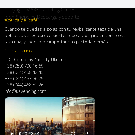
Copyright MAXXmarketing GmbH
JoomShopping Descarga y soporte
Acerca del café
Cuando
te quedas
a solas
con
tu
revitalizante
taza de
una
bebida
,
a veces
carece
sientes
que
a
vida
gira en torno
esa
taza
una
,
y
todo lo
de importancia
que toda demás .
Contáctanos
LLC "Company "Liberty Ukraine"
+38 (050) 700 16 69
+38 (044) 468 42 45
+38 (044) 467 56 79
+38 (044) 468 51 26
info@uavending.com