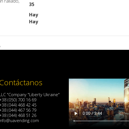
n rallado,
35
Hay
Hay
e
Contáctanos
LLC "Company "Liberty Ukraine"
+38 (050) 700 16 69
+38 (044) 468 42 45
+38 (044) 467 56 79
+38 (044) 468 51 26
info@uavending.com