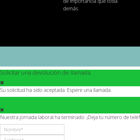
de importancia
que toda
demás .
Solicitar una devolución de llamada
Su solicitud ha sido aceptada. Espere una llamada.
Nuestra jornada laboral ha terminado. ¡Deja tu número de tel