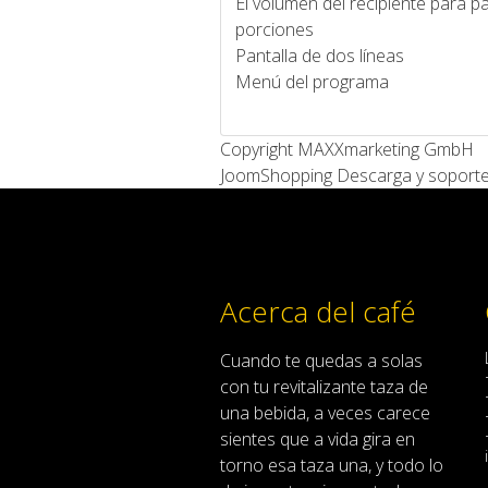
El volumen del recipiente para pa
porciones
Pantalla de dos líneas
Menú del programa
Copyright MAXXmarketing GmbH
JoomShopping Descarga y soport
Acerca del café
Cuando
te quedas
a solas
con
tu
revitalizante
taza de
una bebida
,
a veces
carece
sientes
que
a
vida
gira en
torno
esa
taza
una
,
y
todo lo