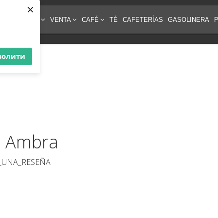
×
IPO DE CAFÉ
VENTA
CAFÉ
TÉ
CAFETERÍAS
GASOLINERA
волити
o Ambra
E_UNA_RESEÑA