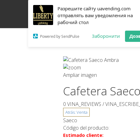
Разрешите сайту uavending.com
HOGAR
JETINNO
FILTRACIÓN
RRO
EQU
отправлять вам уведомления на
рабочий стол
CONTACTOS
Заборонити
Доз
Powered by SendPulse
Ampliar imagen
Cafetera Saec
0 VINA_REVIEWS /
VINA_ESCRIB
Saeco
Código del producto:
Estimado cliente: