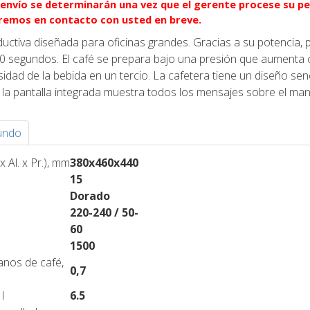
e envío se determinarán una vez que el gerente procese su pe
remos en contacto con usted en breve.
ctiva diseñada para oficinas grandes. Gracias a su potencia,
0 segundos. El café se prepara bajo una presión que aumenta c
dad de la bebida en un tercio. La cafetera tiene un diseño senci
y la pantalla integrada muestra todos los mensajes sobre el man
undo
 Al. x Pr.), mm
380x460x440
15
Dorado
220-240 / 50-
60
1500
anos de café,
0,7
 l
6.5