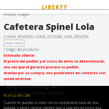
Ampliar imagen
Cafetera Spinel Lola
0 VINA_REVIEWS /
VINA_ESCRIBE_UNA_RESEÑA
Código del producto:
Estimado cliente:
El precio del pedido y el costo de envío se determinarán
una vez que el gerente procese su pedido.
Gracias por su compra, nos pondremos en contacto con
usted en breve.
Copyright MAXXmarketing GmbH
JoomShopping Descarga y soporte
Acerca del café
Cuando
te quedas
a solas
con
tu
revitalizante
taza de
una
bebida
,
a veces
carece
sientes
que
a
vida
gira en torno
esa