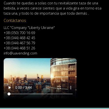
Cuando
te quedas
a solas
con
tu
revitalizante
taza de
una
bebida
,
a veces
carece
sientes
que
a
vida
gira en torno
esa
taza
una
,
y
todo lo
de importancia
que toda demás .
Contáctanos
LLC "Company "Liberty Ukraine"
+38 (050) 700 16 69
+38 (044) 468 42 45
+38 (044) 467 56 79
+38 (044) 468 51 26
info@uavending.com