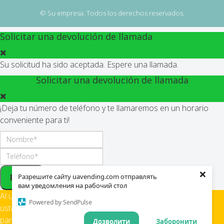
© Su empresa. Todos los derechos reservados.
Solicitar una devolución de llamada
Su solicitud ha sido aceptada. Espere una llamada.
Solicitar una devolución de llamada
¡Deja tu número de teléfono y te llamaremos en un horario
conveniente para ti!
×
Enviar
Разрешите сайту uavending.com отправлять
вам уведомления на рабочий стол
Al utilizar este sitio,
Powered by SendPulse
usted confirma su consentimiento
para el uso de cookies.
Дозволити
Заборонити