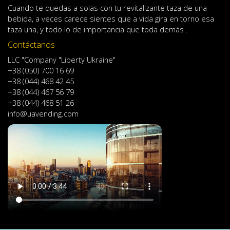
Cuando
te quedas
a solas
con
tu
revitalizante
taza de
una
bebida
,
a veces
carece
sientes
que
a
vida
gira en torno
esa
taza
una
,
y
todo lo
de importancia
que toda demás .
Contáctanos
LLC "Company "Liberty Ukraine"
+38 (050) 700 16 69
+38 (044) 468 42 45
+38 (044) 467 56 79
+38 (044) 468 51 26
info@uavending.com