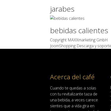
jarabes
bebidas calientes
Copyright MAXXmarketing GmbH
JoomShopping Descarga y soport
Acerca del café
Cuando
te quedas
a solas
con
tu
revitalizante
taza de
una bebida
,
a veces
carece
sientes
que
a
vida
gira en