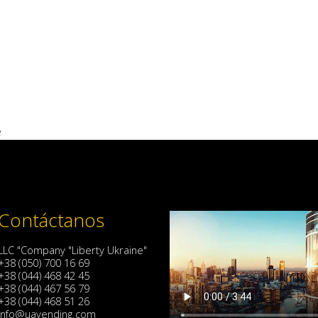
e
Contáctanos
LLC "Company "Liberty Ukraine"
+38 (050) 700 16 69
+38 (044) 468 42 45
+38 (044) 467 56 79
+38 (044) 468 51 26
info@uavending.com