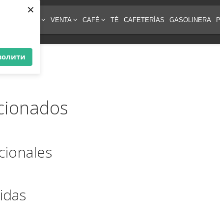
×
IPO DE CAFÉ
VENTA
CAFÉ
TÉ
CAFETERÍAS
GASOLINERA
волити
cionados
ionales
idas