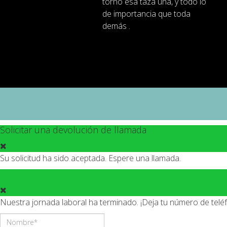
torno
esa
taza
una
,
y
todo lo
de importancia
que toda
demás .
Solicitar una devolución de llamada
Su solicitud ha sido aceptada. Espere una llamada.
Nuestra jornada laboral ha terminado. ¡Deja tu número de tel