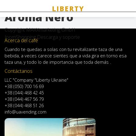
Azúcar en barritas
Aroma Nero
Copyright MAXXmarketing GmbH
JoomShopping Descarga y soporte
Acerca del café
Cuando
te quedas
a solas
con
tu
revitalizante
taza de
una
bebida
,
a veces
carece
sientes
que
a
vida
gira en torno
esa
taza
una
,
y
todo lo
de importancia
que toda demás .
Contáctanos
LLC "Company "Liberty Ukraine"
+38 (050) 700 16 69
+38 (044) 468 42 45
+38 (044) 467 56 79
+38 (044) 468 51 26
info@uavending.com