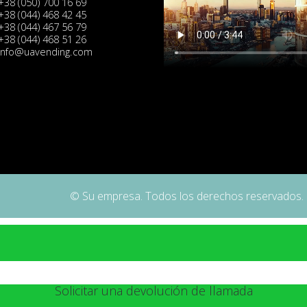
+38 (050) 700 16 69
+38 (044) 468 42 45
+38 (044) 467 56 79
+38 (044) 468 51 26
info@uavending.com
© Su empresa. Todos los derechos reservados.
Solicitar una devolución de llamada