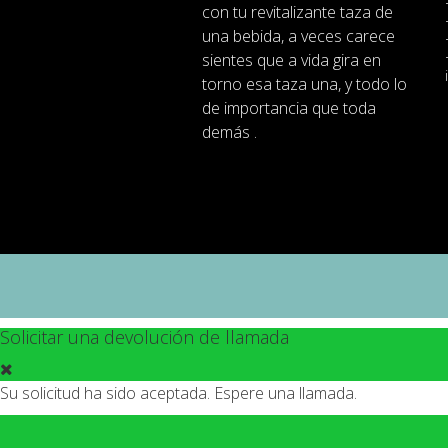
con
tu
revitalizante
taza de
una bebida
,
a veces
carece
sientes
que
a
vida
gira en
torno
esa
taza
una
,
y
todo lo
de importancia
que toda
demás .
Solicitar una devolución de llamada
Su solicitud ha sido aceptada. Espere una llamada.