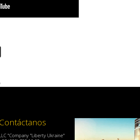
e
Contáctanos
LLC "Company "Liberty Ukraine"