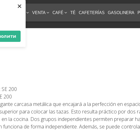
×
IPO DE CAFÉ
VENTA
CAFÉ
TÉ
CAFETERÍAS
GASOLINERA
волити
E 200
gante carcasa metálica que encajará a la perfección en espac
uperior para colocar las tazas. Esto resulta práctico por dos r
 en la cocina. Dos grupos independientes permiten preparar h
n funciona de forma independiente. Además, se puede controlar