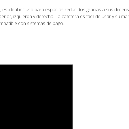
es ideal incluso para espacios reducidos gracias a sus dimen
perior, izquierda y derecha. La cafetera es fácil de usar y su m
mpatible con sistemas de pago.