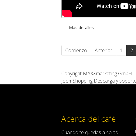
Más detalles
Comienzo
Anterior
1
2
Copyright MAXXmarketing GmbH
JoomShopping Descarga y soport
Acerca del café
Cuando
te quedas
a solas