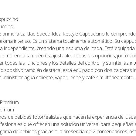
uccino
de primera calidad Saeco Idea Restyle Cappuccino le comprend
aroma intenso. Es un sistema totalmente automático. Su cappuc
a independiente, creando una espuma delicada. Está equipada c
do de molienda también es ajustable. Todas las opciones, junto c
 todas las funciones y los detalles del control, y su interfaz intu
l dispositivo también destaca: está equipado con dos calderas 
suministrar agua caliente, vapor, leche y café simultáneamente.
remium
os de bebidas fotorrealistas que hacen la experiencia del usuari
esionales que ofrecen una solución universal para pequeñas e
gama de bebidas gracias a la presencia de 2 contenedores ins