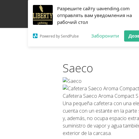
Разрешите сайту uavending.com
HOGAR
JETINNO
FILTRACIÓN
RRO
EQU
отправлять вам уведомления на
рабочий стол
CONTACTOS
Заборонити
Доз
Powered by SendPulse
Saeco
Cafetera Saeco Aroma Compact S
Una pequeña cafetera con una ele
cuenta con un estante en la parte s
y, además, no ocupa espacio extra
suministro de vapor y agua tambié
exterior de la carcasa.