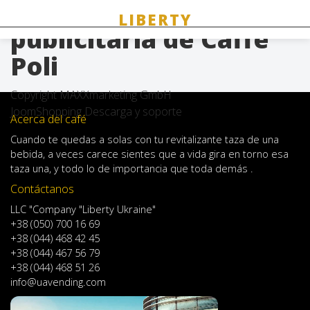
Producción
publicitaria de Caffe
Poli
Copyright MAXXmarketing GmbH
JoomShopping Descarga y soporte
Acerca del café
Cuando
te quedas
a solas
con
tu
revitalizante
taza de
una
bebida
,
a veces
carece
sientes
que
a
vida
gira en torno
esa
taza
una
,
y
todo lo
de importancia
que toda demás .
Contáctanos
LLC "Company "Liberty Ukraine"
+38 (050) 700 16 69
+38 (044) 468 42 45
+38 (044) 467 56 79
+38 (044) 468 51 26
info@uavending.com