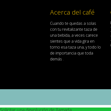
Acerca del café
Cuando
te quedas
a solas
con
tu
revitalizante
taza de
una bebida
,
a veces
carece
sientes
que
a
vida
gira en
torno
esa
taza
una
,
y
todo lo
de importancia
que toda
demás .
Solicitar una devolución de llamada