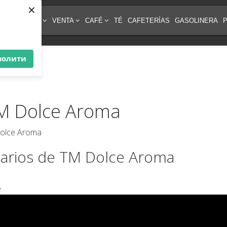
×
IPO DE CAFÉ
VENTA
CAFÉ
TÉ
CAFETERÍAS
GASOLINERA
волити
TM Dolce Aroma
tarios de TM Dolce Aroma
e