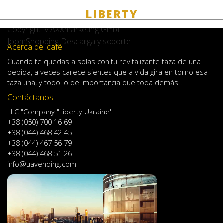
Café Poli
Copyright MAXXmarketing GmbH
JoomShopping Descarga y soporte
Acerca del café
Cuando
te quedas
a solas
con
tu
revitalizante
taza de
una
bebida
,
a veces
carece
sientes
que
a
vida
gira en torno
esa
taza
una
,
y
todo lo
de importancia
que toda demás .
Contáctanos
LLC "Company "Liberty Ukraine"
+38 (050) 700 16 69
+38 (044) 468 42 45
+38 (044) 467 56 79
+38 (044) 468 51 26
info@uavending.com