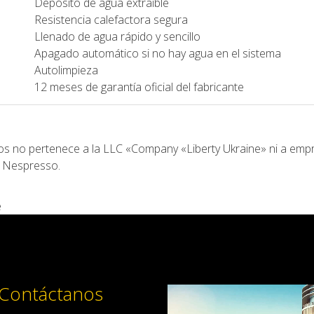
Depósito de agua extraíble
Resistencia calefactora segura
Llenado de agua rápido y sencillo
Apagado automático si no hay agua en el sistema
Autolimpieza
12 meses de garantía oficial del fabricante
ios no pertenece a la LLC «Company «Liberty Ukraine» ni a emp
s Nespresso.
e
Contáctanos