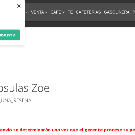
×
IPO DE CAFÉ
VENTA
CAFÉ
TÉ
CAFETERÍAS
GASOLINERA
волити
psulas Zoe
E_UNA_RESEÑA
e envío se determinarán una vez que el gerente procese su pe