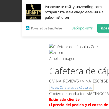
Разрешите сайту uavending.com
HOGAR
JETINNO
FILTRACIÓN
RRO
EQU
отправлять вам уведомления на
рабочий стол
CONTACTOS
Заборонити
Доз
Powered by SendPulse
Ampliar imagen
Cafetera de cá
0 VINA_REVIEWS /
VINA_ESCRIB
Código de producto:
MACINO006
Estimado cliente:
El precio del pedido y el costo d