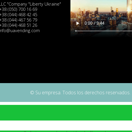
LLC "Company "Liberty Ukraine"
+38 (050) 700 16 69
+38 (044) 468 42 45
+38 (044) 467 56 79
+38 (044) 468 51 26
info@uavending.com
© Su empresa. Todos los derechos reservados.