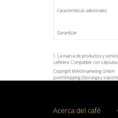
Características adicionales
Garantizar
1. La marca de productos y servic
cafetera. Compatible con cápsula
Copyright MAXXmarketing GmbH
JoomShopping Descarga y soport
Acerca del café