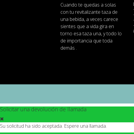
Cuando
te quedas
a solas
con
tu
revitalizante
taza de
una bebida
,
a veces
carece
sientes
que
a
vida
gira en
torno
esa
taza
una
,
y
todo lo
de importancia
que toda
demás .
Solicitar una devolución de llamada
Su solicitud ha sido aceptada. Espere una llamada.