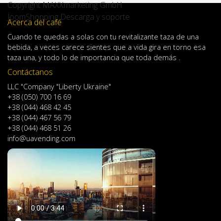
Copyright MAXXmarketing GmbH
JoomShopping Descarga y soporte
Acerca del café
Cuando
te quedas
a solas
con
tu
revitalizante
taza de
una
bebida
,
a veces
carece
sientes
que
a
vida
gira en torno
esa
taza
una
,
y
todo lo
de importancia
que toda demás .
Contáctanos
LLC "Company "Liberty Ukraine"
+38 (050) 700 16 69
+38 (044) 468 42 45
+38 (044) 467 56 79
+38 (044) 468 51 26
info@uavending.com