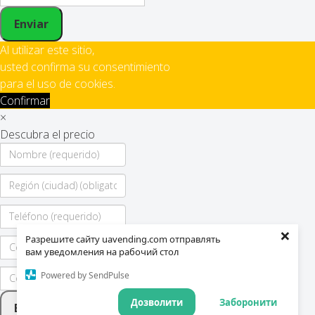
Enviar
Al utilizar este sitio,
usted confirma su consentimiento
para el uso de cookies.
Confirmar
×
Descubra el precio
×
Разрешите сайту uavending.com отправлять
вам уведомления на рабочий стол
Powered by SendPulse
Дозволити
Заборонити
Enviar