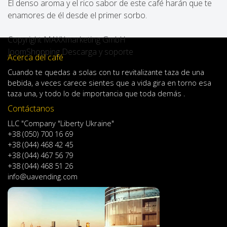
El denso aroma y el rico sabor de este café harán que te
enamores de él desde el primer sorbo.
Copyright MAXXmarketing GmbH
JoomShopping Descarga y soporte
Acerca del café
Cuando
te quedas
a solas
con
tu
revitalizante
taza de
una
bebida
,
a veces
carece
sientes
que
a
vida
gira en torno
esa
taza
una
,
y
todo lo
de importancia
que toda demás .
Contáctanos
LLC "Company "Liberty Ukraine"
+38 (050) 700 16 69
+38 (044) 468 42 45
+38 (044) 467 56 79
+38 (044) 468 51 26
info@uavending.com