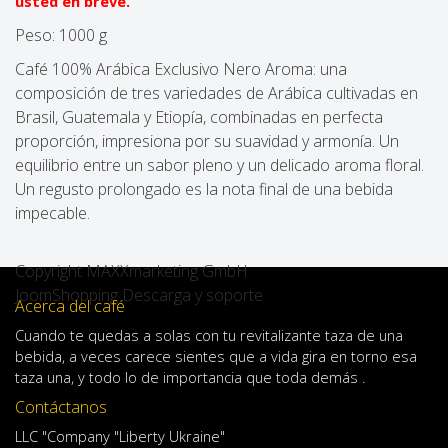
usted en breve.
Peso:
1000 g
Café 100% Arábica Exclusivo Nero Aroma: una
composición de tres variedades de Arábica cultivadas en
Brasil, Guatemala y Etiopía, combinadas en perfecta
proporción, impresiona por su suavidad y armonía. Un
equilibrio entre un sabor pleno y un delicado aroma floral.
Un regusto prolongado es la nota final de una bebida
impecable.
Copyright MAXXmarketing GmbH
JoomShopping Descarga y soporte
Acerca del café
Cuando
te quedas
a solas
con
tu
revitalizante
taza de
una
bebida
,
a veces
carece
sientes
que
a
vida
gira en torno
esa
taza
una
,
y
todo lo
de importancia
que toda demás .
Contáctanos
LLC "Company "Liberty Ukraine"