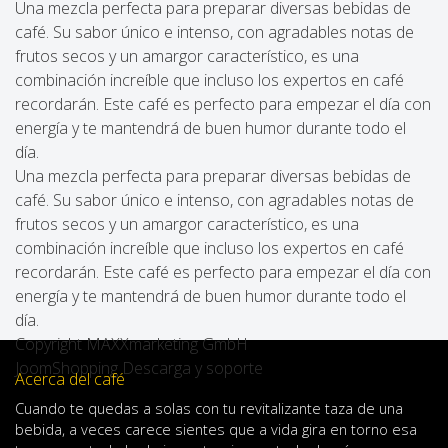
Una mezcla perfecta para preparar diversas bebidas de
café. Su sabor único e intenso, con agradables notas de
frutos secos y un amargor característico, es una
combinación increíble que incluso los expertos en café
recordarán. Este café es perfecto para empezar el día con
energía y te mantendrá de buen humor durante todo el
día.
Una mezcla perfecta para preparar diversas bebidas de
café. Su sabor único e intenso, con agradables notas de
frutos secos y un amargor característico, es una
combinación increíble que incluso los expertos en café
recordarán. Este café es perfecto para empezar el día con
energía y te mantendrá de buen humor durante todo el
día.
Copyright MAXXmarketing GmbH
JoomShopping Descarga y soporte
Acerca del café
Cuando
te quedas
a solas
con
tu
revitalizante
taza de
una
bebida
,
a veces
carece
sientes
que
a
vida
gira en torno
esa