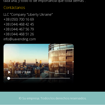
taza
una
,
y
todo lo
de importancia
que toda demás .
Contáctanos
LLC "Company "Liberty Ukraine"
+38 (050) 700 16 69
+38 (044) 468 42 45
+38 (044) 467 56 79
+38 (044) 468 51 26
info@uavending.com
© Su empresa. Todos los derechos reservados.