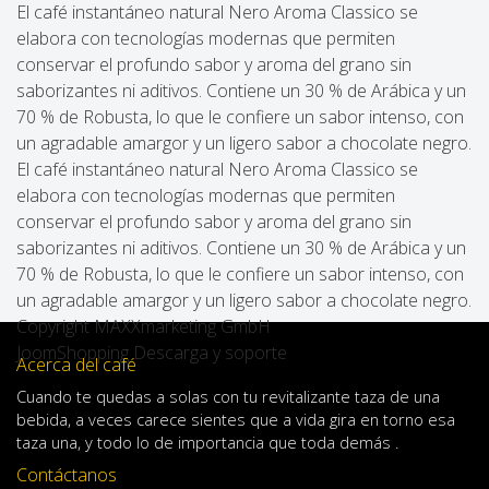
El café instantáneo natural Nero Aroma Classico se
elabora con tecnologías modernas que permiten
conservar el profundo sabor y aroma del grano sin
saborizantes ni aditivos. Contiene un 30 % de Arábica y un
70 % de Robusta, lo que le confiere un sabor intenso, con
un agradable amargor y un ligero sabor a chocolate negro.
El café instantáneo natural Nero Aroma Classico se
elabora con tecnologías modernas que permiten
conservar el profundo sabor y aroma del grano sin
saborizantes ni aditivos. Contiene un 30 % de Arábica y un
70 % de Robusta, lo que le confiere un sabor intenso, con
un agradable amargor y un ligero sabor a chocolate negro.
Copyright MAXXmarketing GmbH
JoomShopping Descarga y soporte
Acerca del café
Cuando
te quedas
a solas
con
tu
revitalizante
taza de
una
bebida
,
a veces
carece
sientes
que
a
vida
gira en torno
esa
taza
una
,
y
todo lo
de importancia
que toda demás .
Contáctanos